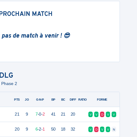
PROCHAIN MATCH
 pas de match à venir ! 😎
DLG
- Phase 2
PTS
JO
G-N-P
BP
BC
DIFF
RATIO
FORME
21
9
7
-
0
-
2
41
21
20
V
V
D
V
V
20
9
6
-
2
-
1
50
18
32
V
D
V
V
N