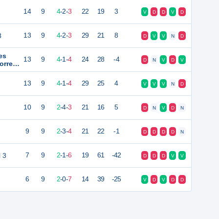
14
9
4
-
2
-
3
22
19
3
V
D
D
V
D
3
13
9
4
-
2
-
3
29
21
8
D
V
V
N
D
es
13
9
4
-
1
-
4
24
28
-4
D
N
V
D
V
orre
13
9
4
-
1
-
4
29
25
4
V
V
V
N
D
10
9
2
-
4
-
3
21
16
5
D
N
V
D
N
9
9
2
-
3
-
4
21
22
-1
D
D
D
D
N
l 3
7
9
2
-
1
-
6
19
61
-42
D
D
D
V
V
6
9
2
-
0
-
7
14
39
-25
V
D
V
D
D