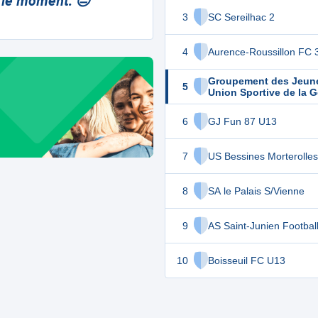
 le moment. 😔
3
SC Sereilhac 2
4
Aurence-Roussillon FC 
Groupement des Jeun
5
Union Sportive de la G
U13
6
GJ Fun 87 U13
7
US Bessines Morterolles
8
SA le Palais S/Vienne
9
AS Saint-Junien Footbal
10
Boisseuil FC U13