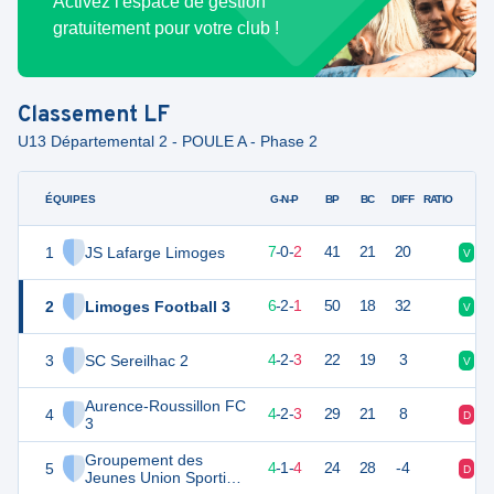
Activez l'espace de gestion
gratuitement pour votre club !
Classement
LF
U13 Départemental 2 - POULE A - Phase 2
ÉQUIPES
PTS
JO
G-N-P
BP
BC
DIFF
RATIO
1
JS Lafarge Limoges
21
9
7
-
0
-
2
41
21
20
V
V
2
Limoges Football 3
20
9
6
-
2
-
1
50
18
32
V
D
3
SC Sereilhac 2
14
9
4
-
2
-
3
22
19
3
V
D
Aurence-Roussillon FC
4
13
9
4
-
2
-
3
29
21
8
D
V
3
Groupement des
5
13
9
4
-
1
-
4
24
28
-4
D
N
Jeunes Union Sportive