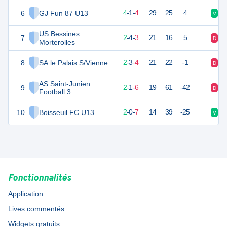
de la Gorre U13
6
GJ Fun 87 U13
13
9
4
-
1
-
4
29
25
4
V
V
US Bessines
7
10
9
2
-
4
-
3
21
16
5
D
N
Morterolles
8
SA le Palais S/Vienne
9
9
2
-
3
-
4
21
22
-1
D
D
AS Saint-Junien
9
7
9
2
-
1
-
6
19
61
-42
D
D
Football 3
10
Boisseuil FC U13
6
9
2
-
0
-
7
14
39
-25
V
D
Fonctionnalités
Application
Lives commentés
Widgets gratuits