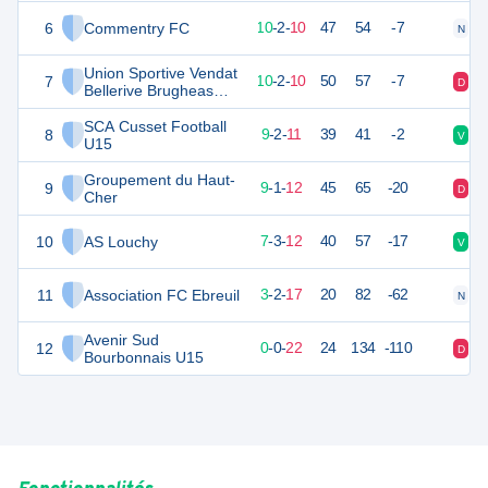
6
Commentry FC
32
22
10
-
2
-
10
47
54
-7
N
V
Union Sportive Vendat
7
32
22
10
-
2
-
10
50
57
-7
D
D
Bellerive Brugheas
U15
SCA Cusset Football
8
29
22
9
-
2
-
11
39
41
-2
V
D
U15
Groupement du Haut-
9
28
22
9
-
1
-
12
45
65
-20
D
D
Cher
10
AS Louchy
24
22
7
-
3
-
12
40
57
-17
V
D
11
Association FC Ebreuil
11
22
3
-
2
-
17
20
82
-62
N
D
Avenir Sud
12
0
22
0
-
0
-
22
24
134
-110
D
D
Bourbonnais U15