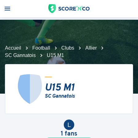
Accueil
Football
Clubs
Allier
SC Gannatois
U15 M1
U15 M1
SC Gannatois
L
1
fans