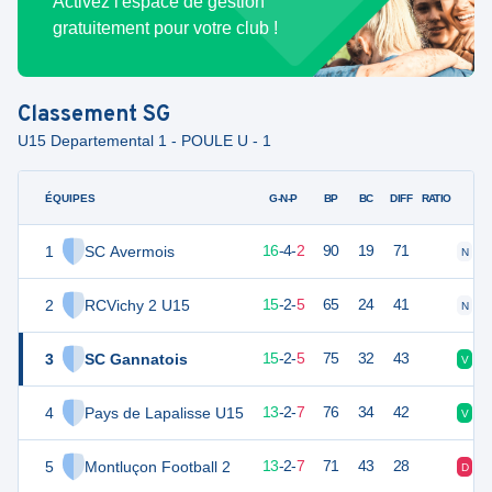
Activez l'espace de gestion
gratuitement pour votre club !
Classement
SG
U15 Departemental 1 - POULE U - 1
ÉQUIPES
PTS
JO
G-N-P
BP
BC
DIFF
RATIO
1
SC Avermois
52
22
16
-
4
-
2
90
19
71
N
V
2
RCVichy 2 U15
47
22
15
-
2
-
5
65
24
41
N
V
3
SC Gannatois
47
22
15
-
2
-
5
75
32
43
V
V
4
Pays de Lapalisse U15
41
22
13
-
2
-
7
76
34
42
V
V
5
Montluçon Football 2
41
22
13
-
2
-
7
71
43
28
D
V