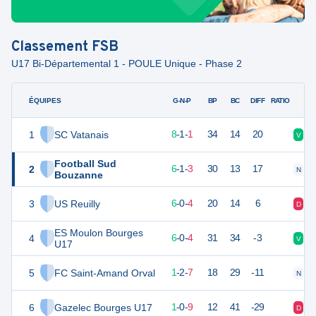
Classement
FSB
U17 Bi-Départemental 1 - POULE Unique - Phase 2
ÉQUIPES
PTS
JO
G-N-P
BP
BC
DIFF
RATIO
1
SC Vatanais
25
10
8
-
1
-
1
34
14
20
V
V
Football Sud
2
19
10
6
-
1
-
3
30
13
17
N
V
Bouzanne
3
US Reuilly
18
10
6
-
0
-
4
20
14
6
D
V
ES Moulon Bourges
4
18
10
6
-
0
-
4
31
34
-3
V
D
U17
5
FC Saint-Amand Orval
5
10
1
-
2
-
7
18
29
-11
N
D
6
Gazelec Bourges U17
3
10
1
-
0
-
9
12
41
-29
D
D