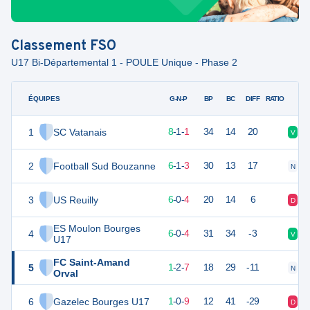
Classement
FSO
U17 Bi-Départemental 1 - POULE Unique - Phase 2
ÉQUIPES
PTS
JO
G-N-P
BP
BC
DIFF
RATIO
1
SC Vatanais
25
10
8
-
1
-
1
34
14
20
V
V
2
Football Sud Bouzanne
19
10
6
-
1
-
3
30
13
17
N
V
3
US Reuilly
18
10
6
-
0
-
4
20
14
6
D
V
ES Moulon Bourges
4
18
10
6
-
0
-
4
31
34
-3
V
D
U17
FC Saint-Amand
5
5
10
1
-
2
-
7
18
29
-11
N
D
Orval
6
Gazelec Bourges U17
3
10
1
-
0
-
9
12
41
-29
D
D