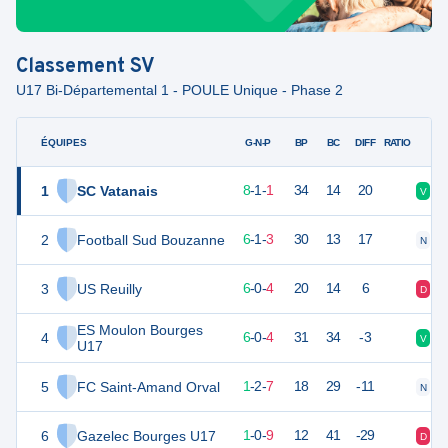
Classement
SV
U17 Bi-Départemental 1 - POULE Unique - Phase 2
ÉQUIPES
PTS
JO
G-N-P
BP
BC
DIFF
RATIO
1
SC Vatanais
25
10
8
-
1
-
1
34
14
20
V
V
2
Football Sud Bouzanne
19
10
6
-
1
-
3
30
13
17
N
V
3
US Reuilly
18
10
6
-
0
-
4
20
14
6
D
V
ES Moulon Bourges
4
18
10
6
-
0
-
4
31
34
-3
V
D
U17
5
FC Saint-Amand Orval
5
10
1
-
2
-
7
18
29
-11
N
D
6
Gazelec Bourges U17
3
10
1
-
0
-
9
12
41
-29
D
D