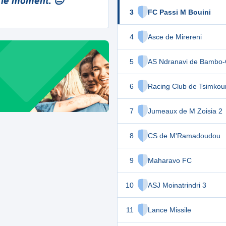
 le moment. 😔
3
FC Passi M Bouini
4
Asce de Mirereni
5
AS Ndranavi de Bambo-
6
Racing Club de Tsimkou
7
Jumeaux de M Zoisia 2
8
CS de M'Ramadoudou
9
Maharavo FC
10
ASJ Moinatrindri 3
11
Lance Missile