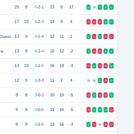
20
9
6
-
2
-
1
23
6
17
V
N
V
V
V
17
10
5
-
2
-
3
13
9
4
D
D
D
V
V
Ouest
13
9
4
-
1
-
4
12
11
1
V
D
V
D
D
ra
13
9
4
-
1
-
4
10
12
-2
V
D
D
V
V
13
10
4
-
1
-
5
16
19
-3
D
V
D
D
V
12
9
3
-
3
-
3
11
7
4
N
N
V
D
V
9
8
3
-
0
-
5
10
15
-5
D
V
D
D
V
9
9
3
-
0
-
6
11
16
-5
D
V
V
V
D
8
9
2
-
2
-
5
13
16
-3
V
D
N
D
D