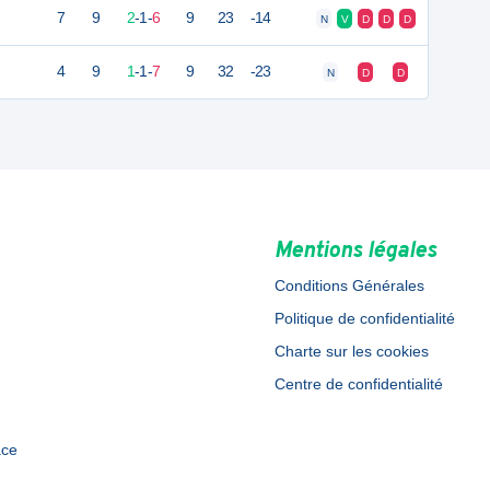
7
9
2
-
1
-
6
9
23
-14
N
V
D
D
D
4
9
1
-
1
-
7
9
32
-23
N
D
D
Mentions légales
Conditions Générales
Politique de confidentialité
Charte sur les cookies
Centre de confidentialité
ace