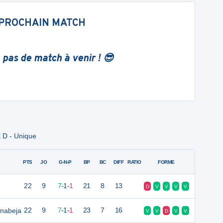
PROCHAIN MATCH
 pas de match à venir ! 😎
 D - Unique
PTS
JO
G-N-P
BP
BC
DIFF
RATIO
FORME
22
9
7
-
1
-
1
21
8
13
D
V
V
V
V
onabeja
22
9
7
-
1
-
1
23
7
16
V
V
D
V
V