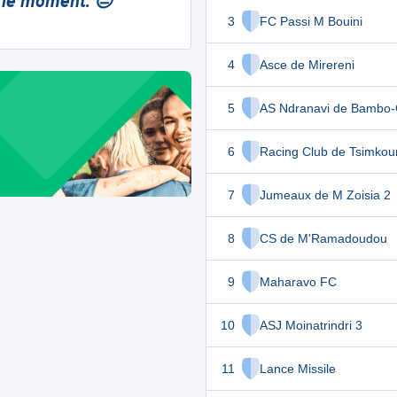
 le moment. 😔
3
FC Passi M Bouini
4
Asce de Mirereni
5
AS Ndranavi de Bambo-
6
Racing Club de Tsimkou
7
Jumeaux de M Zoisia 2
8
CS de M'Ramadoudou
9
Maharavo FC
10
ASJ Moinatrindri 3
11
Lance Missile