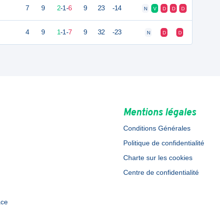
7
9
2
-
1
-
6
9
23
-14
N
V
D
D
D
4
9
1
-
1
-
7
9
32
-23
N
D
D
Mentions légales
Conditions Générales
Politique de confidentialité
Charte sur les cookies
Centre de confidentialité
ace