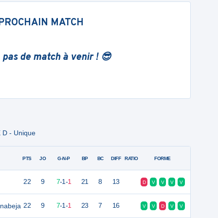
PROCHAIN MATCH
 pas de match à venir ! 😎
 D - Unique
PTS
JO
G-N-P
BP
BC
DIFF
RATIO
FORME
22
9
7
-
1
-
1
21
8
13
D
V
V
V
V
onabeja
22
9
7
-
1
-
1
23
7
16
V
V
D
V
V