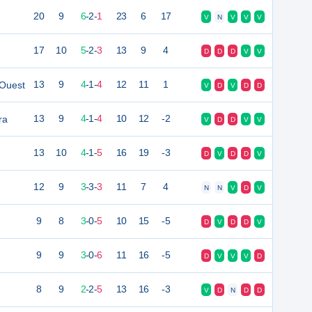
20
9
6
-
2
-
1
23
6
17
V
N
V
V
V
17
10
5
-
2
-
3
13
9
4
D
D
D
V
V
Ouest
13
9
4
-
1
-
4
12
11
1
V
D
V
D
D
ra
13
9
4
-
1
-
4
10
12
-2
V
D
D
V
V
13
10
4
-
1
-
5
16
19
-3
D
V
D
D
V
12
9
3
-
3
-
3
11
7
4
N
N
V
D
V
9
8
3
-
0
-
5
10
15
-5
D
V
D
D
V
9
9
3
-
0
-
6
11
16
-5
D
V
V
V
D
8
9
2
-
2
-
5
13
16
-3
V
D
N
D
D