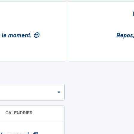
r le moment. 😔
Repos,
CALENDRIER