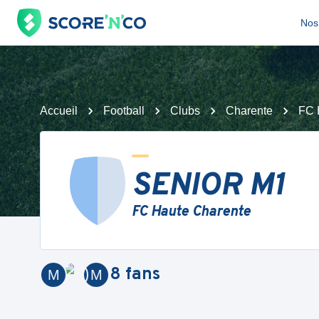
Nos 
Accueil
Football
Clubs
Charente
FC 
SENIOR M1
FC Haute Charente
8
fans
M
M