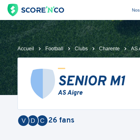
Nos 
Accueil
Football
Clubs
Charente
AS 
SENIOR M1
AS Aigre
26
fans
V
D
C