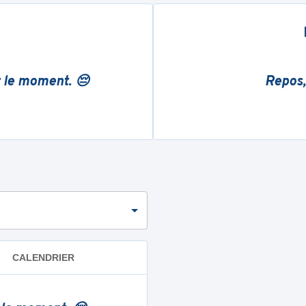
r le moment. 😔
Repos,
CALENDRIER