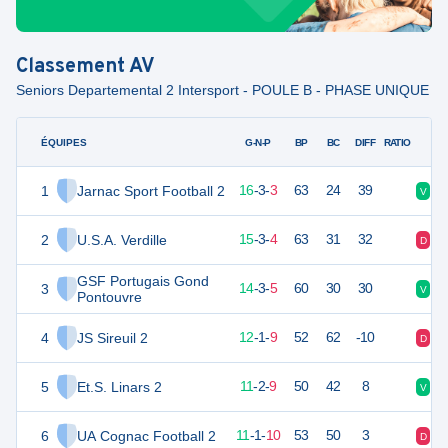
Classement
AV
Seniors Departemental 2 Intersport - POULE B - PHASE UNIQUE
ÉQUIPES
PTS
JO
G-N-P
BP
BC
DIFF
RATIO
1
Jarnac Sport Football 2
51
22
16
-
3
-
3
63
24
39
V
V
2
U.S.A. Verdille
48
22
15
-
3
-
4
63
31
32
D
V
GSF Portugais Gond
3
45
22
14
-
3
-
5
60
30
30
V
V
Pontouvre
4
JS Sireuil 2
36
22
12
-
1
-
9
52
62
-10
D
V
5
Et.S. Linars 2
35
22
11
-
2
-
9
50
42
8
V
D
6
UA Cognac Football 2
33
22
11
-
1
-
10
53
50
3
D
V