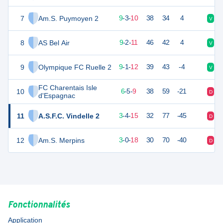
7
Am.S. Puymoyen 2
30
22
9
-
3
-
10
38
34
4
V
N
8
AS Bel Air
28
22
9
-
2
-
11
46
42
4
V
D
9
Olympique FC Ruelle 2
27
22
9
-
1
-
12
39
43
-4
V
D
FC Charentais Isle
10
20
22
6
-
5
-
9
38
59
-21
D
D
d'Espagnac
11
A.S.F.C. Vindelle 2
12
22
3
-
4
-
15
32
77
-45
D
N
12
Am.S. Merpins
8
22
3
-
0
-
18
30
70
-40
D
D
Fonctionnalités
Application