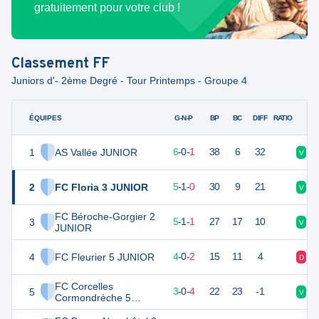
gratuitement pour votre club !
Classement
FF
Juniors d'- 2ème Degré - Tour Printemps - Groupe 4
ÉQUIPES
PTS
JO
G-N-P
BP
BC
DIFF
RATIO
1
AS Vallée JUNIOR
18
7
6
-
0
-
1
38
6
32
V
V
2
FC Floria 3 JUNIOR
16
6
5
-
1
-
0
30
9
21
V
V
FC Béroche-Gorgier 2
3
16
7
5
-
1
-
1
27
17
10
V
V
JUNIOR
4
FC Fleurier 5 JUNIOR
12
6
4
-
0
-
2
15
11
4
D
V
FC Corcelles
5
9
7
3
-
0
-
4
22
23
-1
V
V
Cormondrèche 5
JUNIOR