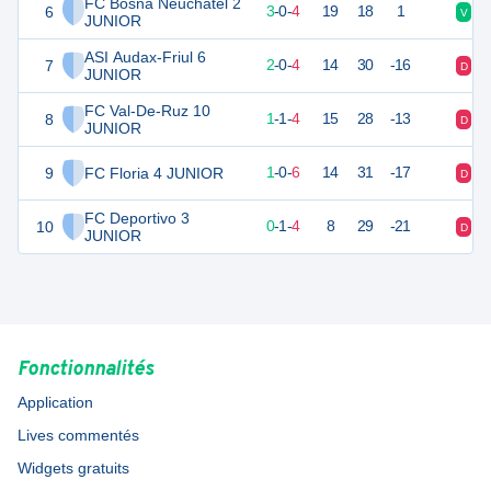
FC Bosna Neuchâtel 2
6
9
7
3
-
0
-
4
19
18
1
V
D
JUNIOR
ASI Audax-Friul 6
7
6
6
2
-
0
-
4
14
30
-16
D
V
JUNIOR
FC Val-De-Ruz 10
8
4
6
1
-
1
-
4
15
28
-13
D
N
JUNIOR
9
FC Floria 4 JUNIOR
3
7
1
-
0
-
6
14
31
-17
D
D
FC Deportivo 3
10
1
5
0
-
1
-
4
8
29
-21
D
D
JUNIOR
Fonctionnalités
Application
Lives commentés
Widgets gratuits