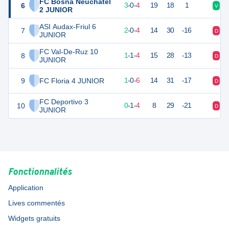
FC Bosna Neuchâtel
6
9
7
3
-
0
-
4
19
18
1
V
D
2 JUNIOR
ASI Audax-Friul 6
7
6
6
2
-
0
-
4
14
30
-16
D
V
JUNIOR
FC Val-De-Ruz 10
8
4
6
1
-
1
-
4
15
28
-13
D
N
JUNIOR
9
FC Floria 4 JUNIOR
3
7
1
-
0
-
6
14
31
-17
D
D
FC Deportivo 3
10
1
5
0
-
1
-
4
8
29
-21
D
D
JUNIOR
Fonctionnalités
Application
Lives commentés
Widgets gratuits