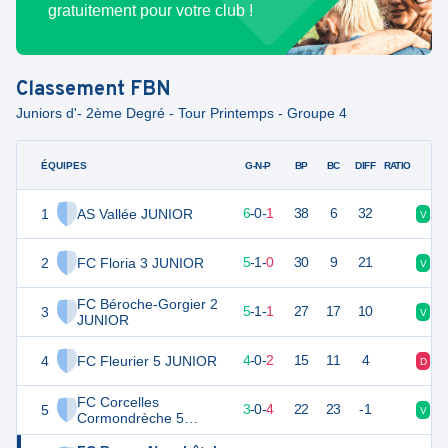
gratuitement pour votre club !
Classement
FBN
Juniors d'- 2ème Degré - Tour Printemps - Groupe 4
ÉQUIPES
PTS
JO
G-N-P
BP
BC
DIFF
RATIO
1
AS Vallée JUNIOR
18
7
6
-
0
-
1
38
6
32
V
V
2
FC Floria 3 JUNIOR
16
6
5
-
1
-
0
30
9
21
V
V
FC Béroche-Gorgier 2
3
16
7
5
-
1
-
1
27
17
10
V
V
JUNIOR
4
FC Fleurier 5 JUNIOR
12
6
4
-
0
-
2
15
11
4
D
V
FC Corcelles
5
9
7
3
-
0
-
4
22
23
-1
V
V
Cormondrèche 5
JUNIOR