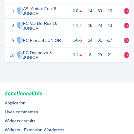
ASI Audax-Friul 6
7
6
6
2
-
0
-
4
14
30
-16
D
V
JUNIOR
FC Val-De-Ruz 10
8
4
6
1
-
1
-
4
15
28
-13
D
N
JUNIOR
9
FC Floria 4 JUNIOR
3
7
1
-
0
-
6
14
31
-17
D
D
FC Deportivo 3
10
1
5
0
-
1
-
4
8
29
-21
D
D
JUNIOR
Fonctionnalités
Application
Lives commentés
Widgets gratuits
Widgets - Extension Wordpress