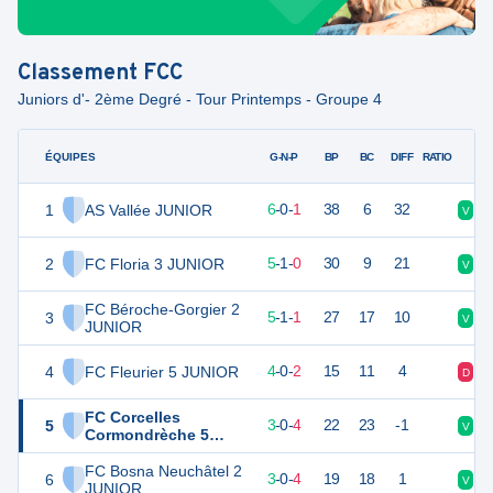
Classement
FCC
Juniors d'- 2ème Degré - Tour Printemps - Groupe 4
ÉQUIPES
PTS
JO
G-N-P
BP
BC
DIFF
RATIO
1
AS Vallée JUNIOR
18
7
6
-
0
-
1
38
6
32
V
V
2
FC Floria 3 JUNIOR
16
6
5
-
1
-
0
30
9
21
V
V
FC Béroche-Gorgier 2
3
16
7
5
-
1
-
1
27
17
10
V
V
JUNIOR
4
FC Fleurier 5 JUNIOR
12
6
4
-
0
-
2
15
11
4
D
V
FC Corcelles
5
9
7
3
-
0
-
4
22
23
-1
V
V
Cormondrèche 5
JUNIOR
FC Bosna Neuchâtel 2
6
9
7
3
-
0
-
4
19
18
1
V
D
JUNIOR