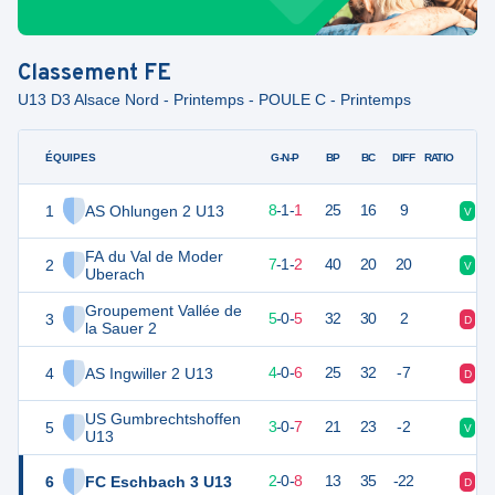
Classement
FE
U13 D3 Alsace Nord - Printemps - POULE C - Printemps
ÉQUIPES
PTS
JO
G-N-P
BP
BC
DIFF
RATIO
1
AS Ohlungen 2 U13
25
10
8
-
1
-
1
25
16
9
V
V
FA du Val de Moder
2
22
10
7
-
1
-
2
40
20
20
V
V
Uberach
Groupement Vallée de
3
15
10
5
-
0
-
5
32
30
2
D
V
la Sauer 2
4
AS Ingwiller 2 U13
12
10
4
-
0
-
6
25
32
-7
D
D
US Gumbrechtshoffen
5
9
10
3
-
0
-
7
21
23
-2
V
D
U13
6
FC Eschbach 3 U13
6
10
2
-
0
-
8
13
35
-22
D
D