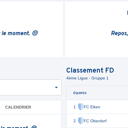
r le moment. 😔
Repos,
Classement
FD
4ème Ligue - Gruppe 1
ÉQUIPES
1
FC Eiken
CALENDRIER
2
FC Oberdorf