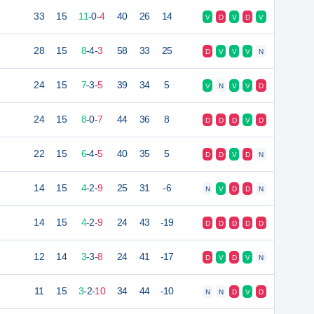
33
15
11
-
0
-
4
40
26
14
V
D
V
D
V
28
15
8
-
4
-
3
58
33
25
D
V
V
V
N
24
15
7
-
3
-
5
39
34
5
V
N
V
V
D
24
15
8
-
0
-
7
44
36
8
D
D
D
V
D
22
15
6
-
4
-
5
40
35
5
D
D
V
D
N
14
15
4
-
2
-
9
25
31
-6
N
V
D
D
N
14
15
4
-
2
-
9
24
43
-19
D
D
D
D
D
12
14
3
-
3
-
8
24
41
-17
D
V
D
V
N
11
15
3
-
2
-
10
34
44
-10
N
N
D
V
D