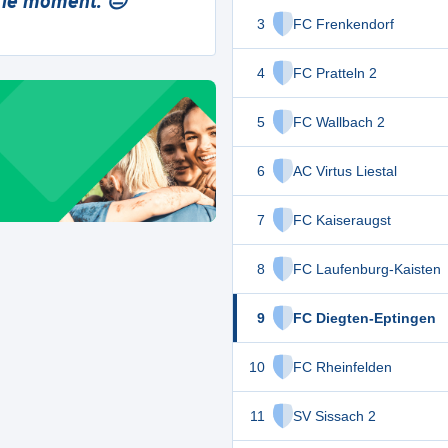
 le moment. 😔
3
FC Frenkendorf
4
FC Pratteln 2
5
FC Wallbach 2
6
AC Virtus Liestal
7
FC Kaiseraugst
8
FC Laufenburg-Kaisten
9
FC Diegten-Eptingen
10
FC Rheinfelden
11
SV Sissach 2