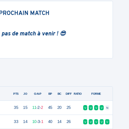
PROCHAIN MATCH
 pas de match à venir ! 😎
PTS
JO
G-N-P
BP
BC
DIFF
RATIO
FORME
35
15
11
-
2
-
2
45
20
25
V
V
V
V
N
33
14
10
-
3
-
1
40
14
26
V
V
V
V
V