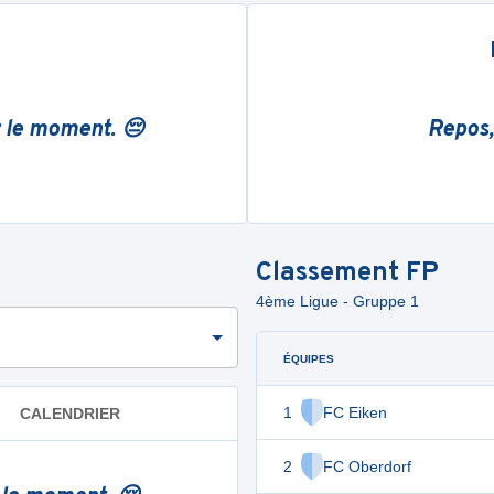
r le moment. 😔
Repos,
Classement
FP
4ème Ligue - Gruppe 1
ÉQUIPES
1
FC Eiken
CALENDRIER
2
FC Oberdorf