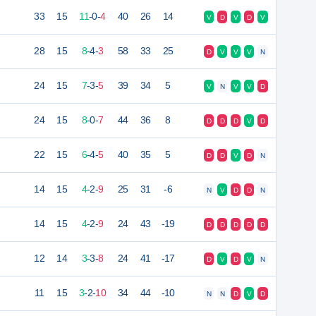
33
15
11
-
0
-
4
40
26
14
V
D
V
D
V
28
15
8
-
4
-
3
58
33
25
D
V
V
V
N
24
15
7
-
3
-
5
39
34
5
V
N
V
V
D
24
15
8
-
0
-
7
44
36
8
D
D
D
V
D
22
15
6
-
4
-
5
40
35
5
D
D
V
D
N
14
15
4
-
2
-
9
25
31
-6
N
V
D
D
N
14
15
4
-
2
-
9
24
43
-19
D
D
D
D
D
12
14
3
-
3
-
8
24
41
-17
D
V
D
V
N
11
15
3
-
2
-
10
34
44
-10
N
N
D
V
D