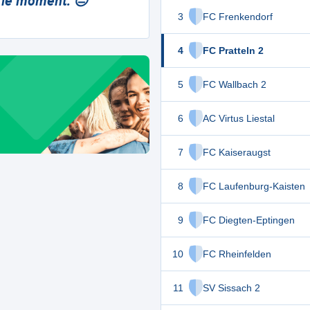
 le moment. 😔
3
FC Frenkendorf
4
FC Pratteln 2
5
FC Wallbach 2
6
AC Virtus Liestal
7
FC Kaiseraugst
8
FC Laufenburg-Kaisten
9
FC Diegten-Eptingen
10
FC Rheinfelden
11
SV Sissach 2