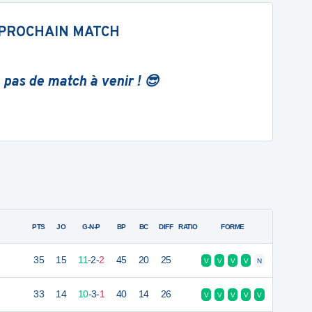
PROCHAIN MATCH
 pas de match à venir ! 😎
PTS
JO
G-N-P
BP
BC
DIFF
RATIO
FORME
35
15
11
-
2
-
2
45
20
25
V
V
V
V
N
33
14
10
-
3
-
1
40
14
26
V
V
V
V
V