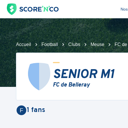
Nos 
Accueil
Football
Clubs
Meuse
FC de 
SENIOR M1
FC de Belleray
1
fans
F