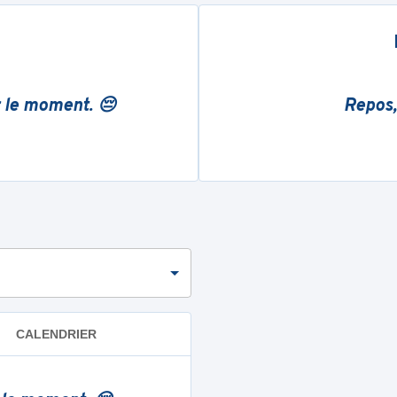
r le moment. 😔
Repos,
CALENDRIER