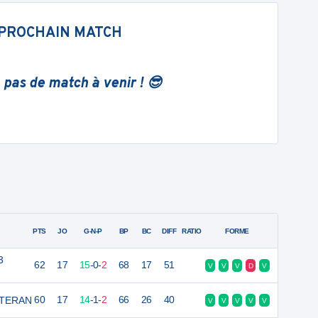
PROCHAIN MATCH
 pas de match à venir ! 😎
PTS
JO
G-N-P
BP
BC
DIFF
RATIO
FORME
3
62
17
15
-
0
-
2
68
17
51
V
V
V
D
V
ETERAN
60
17
14
-
1
-
2
66
26
40
V
V
V
V
V