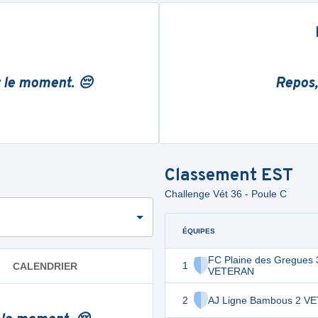
r le moment. 😔
Repos,
Classement
EST
Challenge Vét 36 - Poule C
ÉQUIPES
FC Plaine des Gregues 
1
CALENDRIER
VETERAN
2
AJ Ligne Bambous 2 V