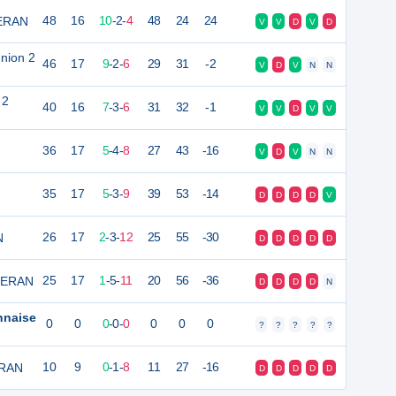
TERAN
48
16
10
-
2
-
4
48
24
24
V
V
D
V
D
nion 2
46
17
9
-
2
-
6
29
31
-2
V
D
V
N
N
 2
40
16
7
-
3
-
6
31
32
-1
V
V
D
V
V
36
17
5
-
4
-
8
27
43
-16
V
D
V
N
N
35
17
5
-
3
-
9
39
53
-14
D
D
D
D
V
N
26
17
2
-
3
-
12
25
55
-30
D
D
D
D
D
TERAN
25
17
1
-
5
-
11
20
56
-36
D
D
D
D
N
nnaise
0
0
0
-
0
-
0
0
0
0
?
?
?
?
?
ERAN
10
9
0
-
1
-
8
11
27
-16
D
D
D
D
D