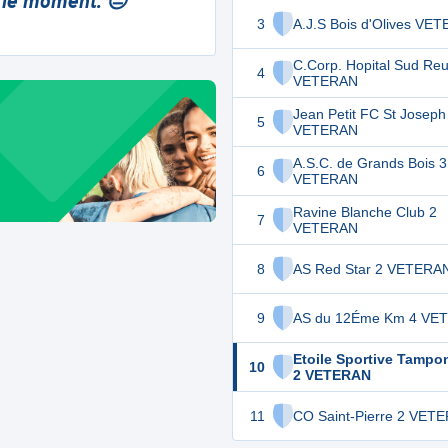
 le moment. 😔
3
A.J.S Bois d'Olives VE
C.Corp. Hopital Sud Reu
4
VETERAN
Jean Petit FC St Joseph
5
VETERAN
A.S.C. de Grands Bois 3
6
VETERAN
Ravine Blanche Club 2
7
VETERAN
8
AS Red Star 2 VETERA
9
AS du 12Éme Km 4 VE
Etoile Sportive Tampo
10
2 VETERAN
11
CO Saint-Pierre 2 VET