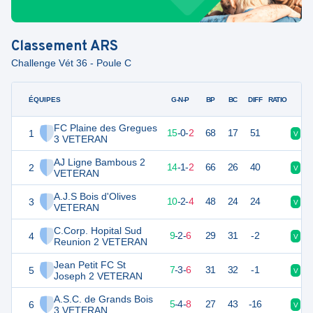
Classement
ARS
Challenge Vét 36 - Poule C
ÉQUIPES
PTS
JO
G-N-P
BP
BC
DIFF
RATIO
FC Plaine des Gregues
1
62
17
15
-
0
-
2
68
17
51
V
V
3 VETERAN
AJ Ligne Bambous 2
2
60
17
14
-
1
-
2
66
26
40
V
V
VETERAN
A.J.S Bois d'Olives
3
48
16
10
-
2
-
4
48
24
24
V
V
VETERAN
C.Corp. Hopital Sud
4
46
17
9
-
2
-
6
29
31
-2
V
D
Reunion 2 VETERAN
Jean Petit FC St
5
40
16
7
-
3
-
6
31
32
-1
V
V
Joseph 2 VETERAN
A.S.C. de Grands Bois
6
36
17
5
-
4
-
8
27
43
-16
V
D
3 VETERAN