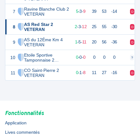
Ravine Blanche Club 2
7
35
17
5
-
3
-
9
39
53
-14
D
D
VETERAN
AS Red Star 2
8
26
17
2
-
3
-
12
25
55
-30
D
D
VETERAN
AS du 12Éme Km 4
9
25
17
1
-
5
-
11
20
56
-36
D
D
VETERAN
Etoile Sportive
10
0
0
0
-
0
-
0
0
0
0
?
?
Tamponnaise 2
VETERAN
CO Saint-Pierre 2
11
10
9
0
-
1
-
8
11
27
-16
D
D
VETERAN
Fonctionnalités
Application
Lives commentés