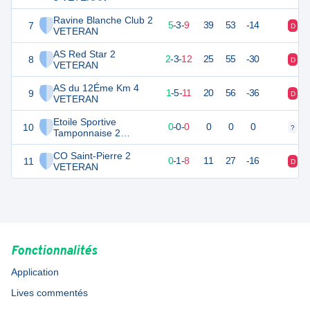
Ravine Blanche Club 2
7
35
17
5
-
3
-
9
39
53
-14
D
D
VETERAN
AS Red Star 2
8
26
17
2
-
3
-
12
25
55
-30
D
D
VETERAN
AS du 12Éme Km 4
9
25
17
1
-
5
-
11
20
56
-36
D
D
VETERAN
Etoile Sportive
10
0
0
0
-
0
-
0
0
0
0
?
?
Tamponnaise 2
VETERAN
CO Saint-Pierre 2
11
10
9
0
-
1
-
8
11
27
-16
D
D
VETERAN
Fonctionnalités
Application
Lives commentés