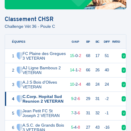
Classement
CHSR
Challenge Vét 36 - Poule C
ÉQUIPES
PTS
JO
G-N-P
BP
BC
DIFF
RATIO
FC Plaine des Gregues
1
62
17
15
-
0
-
2
68
17
51
V
V
3 VETERAN
AJ Ligne Bambous 2
2
60
17
14
-
1
-
2
66
26
40
V
V
VETERAN
A.J.S Bois d'Olives
3
48
16
10
-
2
-
4
48
24
24
V
V
VETERAN
C.Corp. Hopital Sud
4
46
17
9
-
2
-
6
29
31
-2
V
D
Reunion 2 VETERAN
Jean Petit FC St
5
40
16
7
-
3
-
6
31
32
-1
V
V
Joseph 2 VETERAN
A.S.C. de Grands Bois
6
36
17
5
-
4
-
8
27
43
-16
V
D
3 VETERAN