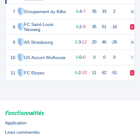
7
Groupement du Kilbs
21
18
6
-
4
-
7
35
33
2
N
D
FC Saint-Louis
8
19
18
6
-
2
-
9
35
51
-16
D
D
Neuweg
9
AS Strasbourg
12
18
3
-
3
-
12
20
46
-26
N
D
10
US Azzurri Mulhouse
0
0
0
-
0
-
0
0
0
0
?
?
11
FC Eloyes
-4
18
0
-
2
-
10
11
62
-51
D
D
Fonctionnalités
Application
Lives commentés