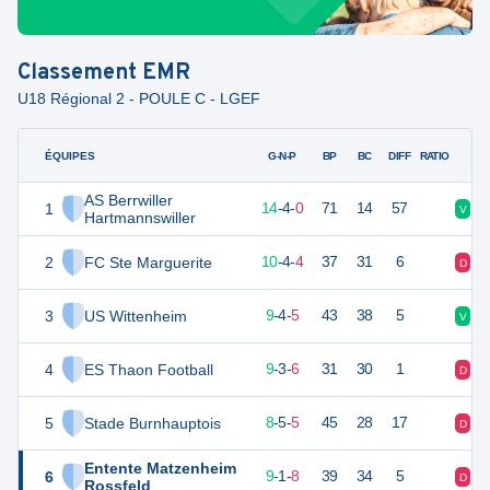
Classement
EMR
U18 Régional 2 - POULE C - LGEF
ÉQUIPES
PTS
JO
G-N-P
BP
BC
DIFF
RATIO
AS Berrwiller
1
46
18
14
-
4
-
0
71
14
57
V
V
Hartmannswiller
2
FC Ste Marguerite
34
18
10
-
4
-
4
37
31
6
D
V
3
US Wittenheim
31
18
9
-
4
-
5
43
38
5
V
V
4
ES Thaon Football
30
18
9
-
3
-
6
31
30
1
D
V
5
Stade Burnhauptois
29
18
8
-
5
-
5
45
28
17
D
N
Entente Matzenheim
6
28
18
9
-
1
-
8
39
34
5
D
V
Rossfeld