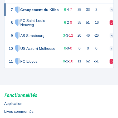
7
Groupement du Kilbs
21
18
6
-
4
-
7
35
33
2
N
D
FC Saint-Louis
8
19
18
6
-
2
-
9
35
51
-16
D
D
Neuweg
9
AS Strasbourg
12
18
3
-
3
-
12
20
46
-26
N
D
10
US Azzurri Mulhouse
0
0
0
-
0
-
0
0
0
0
?
?
11
FC Eloyes
-4
18
0
-
2
-
10
11
62
-51
D
D
Fonctionnalités
Application
Lives commentés