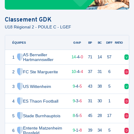
Classement
GDK
U18 Régional 2 - POULE C - LGEF
ÉQUIPES
PTS
JO
G-N-P
BP
BC
DIFF
RATIO
AS Berrwiller
1
46
18
14
-
4
-
0
71
14
57
V
V
Hartmannswiller
2
FC Ste Marguerite
34
18
10
-
4
-
4
37
31
6
D
V
3
US Wittenheim
31
18
9
-
4
-
5
43
38
5
V
V
4
ES Thaon Football
30
18
9
-
3
-
6
31
30
1
D
V
5
Stade Burnhauptois
29
18
8
-
5
-
5
45
28
17
D
N
Entente Matzenheim
6
28
18
9
-
1
-
8
39
34
5
D
V
Rossfeld