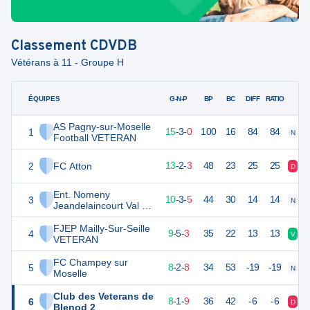
Classement
CDVDB
Vétérans à 11 - Groupe H
ÉQUIPES
PTS
JO
G-N-P
BP
BC
DIFF
RATIO
AS Pagny-sur-Moselle
1
48
18
15
-
3
-
0
100
16
84
84
N
V
Football VETERAN
2
FC Atton
41
18
13
-
2
-
3
48
23
25
25
D
V
Ent. Nomeny
3
33
18
10
-
3
-
5
44
30
14
14
N
V
Jeandelaincourt Val de
Seille
FJEP Mailly-Sur-Seille
4
31
18
9
-
5
-
3
35
22
13
13
V
V
VETERAN
FC Champey sur
5
26
18
8
-
2
-
8
34
53
-19
-19
N
D
Moselle
Club des Veterans de
6
24
18
8
-
1
-
9
36
42
-6
-6
D
D
Blenod 2