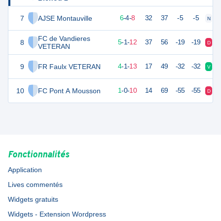
7
AJSE Montauville
22
18
6
-
4
-
8
32
37
-5
-5
N
D
FC de Vandieres
8
16
18
5
-
1
-
12
37
56
-19
-19
D
V
VETERAN
9
FR Faulx VETERAN
13
18
4
-
1
-
13
17
49
-32
-32
V
D
10
FC Pont A Mousson
-5
19
1
-
0
-
10
14
69
-55
-55
D
D
Fonctionnalités
Application
Lives commentés
Widgets gratuits
Widgets - Extension Wordpress