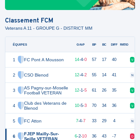
Classement
FCM
Veterans A 11 - GROUPE G - DISTRICT MM
ÉQUIPES
PTS
JO
G-N-P
BP
BC
DIFF
RATIO
1
FC Pont A Mousson
46
18
14
-
4
-
0
57
17
40
V
V
2
CSO Blenod
40
18
12
-
4
-
2
55
14
41
N
V
AS Pagny-sur-Moselle
3
37
18
12
-
1
-
5
61
26
35
V
V
Football VETERAN
Club des Veterans de
4
34
18
10
-
5
-
3
70
34
36
V
D
Blenod
5
FC Atton
25
18
7
-
4
-
7
33
29
4
N
D
FJEP Mailly-Sur-
6
20
18
6
-
2
-
10
36
43
-7
D
D
Seille VETERAN