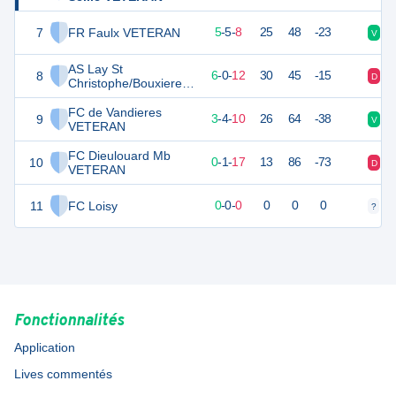
7
FR Faulx VETERAN
20
18
5
-
5
-
8
25
48
-23
V
V
AS Lay St
8
18
18
6
-
0
-
12
30
45
-15
D
D
Christophe/Bouxieres
Aux Dames 2
FC de Vandieres
9
12
18
3
-
4
-
10
26
64
-38
V
V
VETERAN
FC Dieulouard Mb
10
1
18
0
-
1
-
17
13
86
-73
D
D
VETERAN
11
FC Loisy
0
0
0
-
0
-
0
0
0
0
?
?
Fonctionnalités
Application
Lives commentés