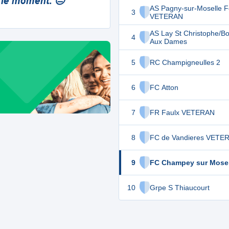
 le moment. 😔
AS Pagny-sur-Moselle F
3
VETERAN
AS Lay St Christophe/Bo
4
Aux Dames
5
RC Champigneulles 2
6
FC Atton
7
FR Faulx VETERAN
8
FC de Vandieres VETE
9
FC Champey sur Mosel
10
Grpe S Thiaucourt