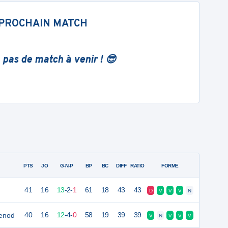
PROCHAIN MATCH
 pas de match à venir ! 😎
PTS
JO
G-N-P
BP
BC
DIFF
RATIO
FORME
41
16
13
-
2
-
1
61
18
43
43
D
V
V
V
N
lenod
40
16
12
-
4
-
0
58
19
39
39
V
N
V
V
V