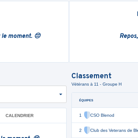
r le moment. 😔
Repos,
Classement
Vétérans à 11 - Groupe H
ÉQUIPES
1
CSO Blenod
CALENDRIER
2
Club des Veterans de B