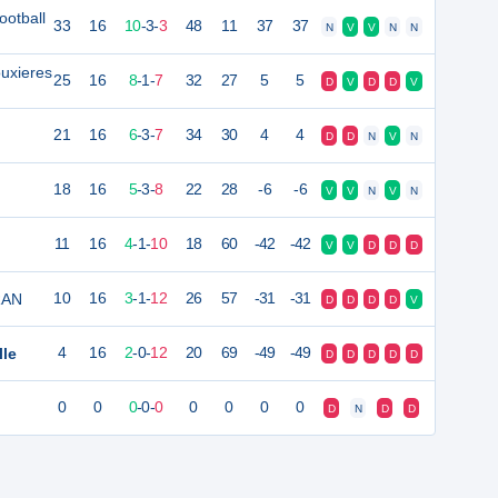
ootball
33
16
10
-
3
-
3
48
11
37
37
N
V
V
N
N
uxieres
25
16
8
-
1
-
7
32
27
5
5
D
V
D
D
V
21
16
6
-
3
-
7
34
30
4
4
D
D
N
V
N
18
16
5
-
3
-
8
22
28
-6
-6
V
V
N
V
N
11
16
4
-
1
-
10
18
60
-42
-42
V
V
D
D
D
RAN
10
16
3
-
1
-
12
26
57
-31
-31
D
D
D
D
V
le
4
16
2
-
0
-
12
20
69
-49
-49
D
D
D
D
D
0
0
0
-
0
-
0
0
0
0
0
D
N
D
D