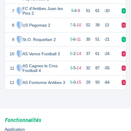
FC d'Antibes Juan les
7
30
22
9
-
4
-
9
51
61
-10
V
V
Pins 2
8
US Pegomas 2
26
22
7
-
5
-
10
52
39
13
D
D
9
St.O. Roquettan 2
21
22
5
-
6
-
11
30
51
-21
V
D
10
AS Vence Football 3
16
22
5
-
2
-
14
37
61
-24
D
D
AS Cagnes le Cros
11
14
22
3
-
5
-
14
32
87
-55
D
D
Football 4
12
AS Fontonne Antibes 3
12
22
5
-
0
-
15
29
93
-64
D
V
Fonctionnalités
Application