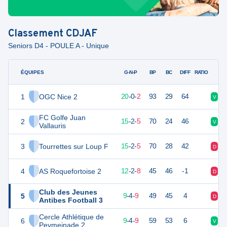
Classement
CDJAF
Seniors D4 - POULE A - Unique
ÉQUIPES
PTS
JO
G-N-P
BP
BC
DIFF
RATIO
1
OGC Nice 2
60
22
20
-
0
-
2
93
29
64
V
V
FC Golfe Juan
2
47
22
15
-
2
-
5
70
24
46
V
V
Vallauris
3
Tourrettes sur Loup F
47
22
15
-
2
-
5
70
28
42
D
V
4
AS Roquefortoise 2
38
22
12
-
2
-
8
45
46
-1
D
V
Club des Jeunes
5
31
22
9
-
4
-
9
49
45
4
D
D
Antibes Football 3
Cercle Athlétique de
6
31
22
9
-
4
-
9
59
53
6
V
V
Peymeinade 2