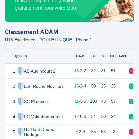
Activez l'espace de gestion
gratuitement pour votre club !
Classement
ADAM
U18 Excellence - POULE UNIQUE - Phase 1
ÉQUIPES
PTS
JO
G-N-P
BP
BC
DIFF
RATIO
1
AS Audincourt 2
50
20
16
-
2
-
2
82
31
51
D
V
2
Ent. Roche Novillars
40
20
13
-
2
-
4
50
25
25
V
V
3
SC Planoise
35
20
11
-
3
-
5
100
43
57
V
V
4
FC Valdahon Vercel
34
19
12
-
0
-
5
54
30
24
V
V
GJ Haut Doubs
5
29
20
9
-
2
-
9
55
58
-3
D
V
Horloger.