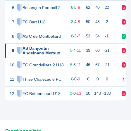
6
Besançon Football 2
28
19
8
-
5
-
6
62
40
22
D
D
7
FC Bart U18
28
20
8
-
4
-
8
50
48
2
D
D
8
AS C de Montbeliard
25
20
8
-
3
-
7
53
54
-1
V
V
AS Danjoutin
9
19
20
5
-
4
-
11
39
60
-21
D
V
Andelnans Meroux
10
FC Grandvillars 2 U18
17
20
5
-
3
-
11
46
67
-21
D
V
11
Thise Chalezeule FC
0
0
0
-
0
-
0
0
0
0
?
?
12
FC Bethoncourt U18
-9
20
0
-
0
-
13
10
143
-133
D
D