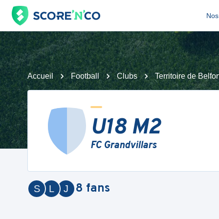
Nos 
Accueil
Football
Clubs
Territoire de Belfor
U18 M2
FC Grandvillars
8
fans
S
L
J