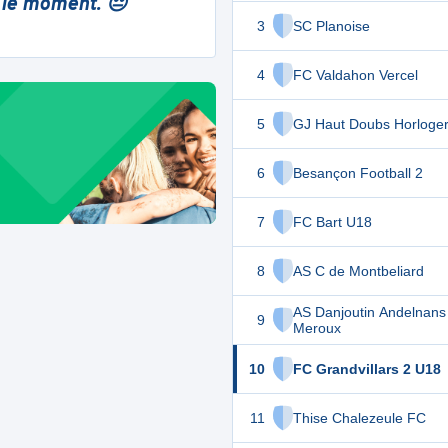
 le moment. 😔
3
SC Planoise
4
FC Valdahon Vercel
5
GJ Haut Doubs Horloger
6
Besançon Football 2
7
FC Bart U18
8
AS C de Montbeliard
AS Danjoutin Andelnans
9
Meroux
10
FC Grandvillars 2 U18
11
Thise Chalezeule FC