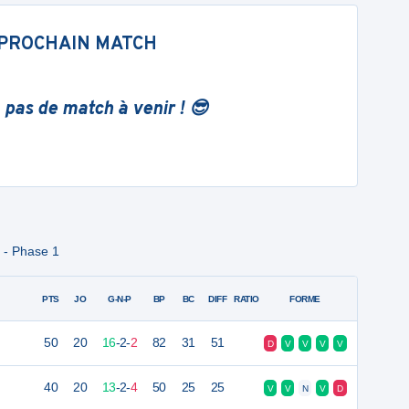
PROCHAIN MATCH
 pas de match à venir ! 😎
 - Phase 1
PTS
JO
G-N-P
BP
BC
DIFF
RATIO
FORME
50
20
16
-
2
-
2
82
31
51
D
V
V
V
V
40
20
13
-
2
-
4
50
25
25
V
V
N
V
D