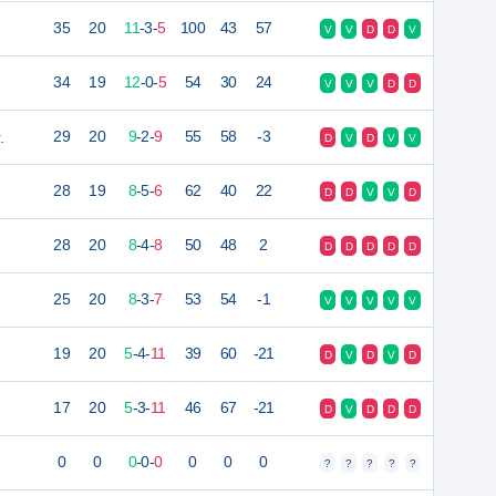
35
20
11
-
3
-
5
100
43
57
V
V
D
D
V
34
19
12
-
0
-
5
54
30
24
V
V
V
D
D
.
29
20
9
-
2
-
9
55
58
-3
D
V
D
V
V
28
19
8
-
5
-
6
62
40
22
D
D
V
V
D
28
20
8
-
4
-
8
50
48
2
D
D
D
D
D
25
20
8
-
3
-
7
53
54
-1
V
V
V
V
V
19
20
5
-
4
-
11
39
60
-21
D
V
D
V
D
17
20
5
-
3
-
11
46
67
-21
D
V
D
D
D
0
0
0
-
0
-
0
0
0
0
?
?
?
?
?