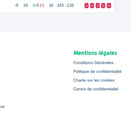
-9
20
0
-
0
-
13
10
143
-133
D
D
D
D
D
Mentions légales
Conditions Générales
Politique de confidentialité
Charte sur les cookies
Centre de confidentialité
ace