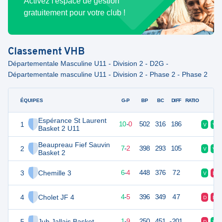
Activez l'espace de gestion
gratuitement pour votre club !
Classement
VHB
Départementale Masculine U11 - Division 2 - D2G -
Départementale masculine U11 - Division 2 - Phase 2 - Phase 2
ÉQUIPES
PTS
JO
G-P
BP
BC
DIFF
RATIO
F
Espérance St Laurent
1
20
10
10
-
0
502
316
186
V
V
Basket 2 U11
Beaupreau Fief Sauvin
2
16
10
7
-
2
398
293
105
V
V
Basket 2
3
Chemille 3
16
10
6
-
4
448
376
72
V
D
4
Cholet JF 4
13
10
4
-
5
396
349
47
D
D
5
Jub Jallais Basket
11
10
1
-
9
250
451
-201
D
V