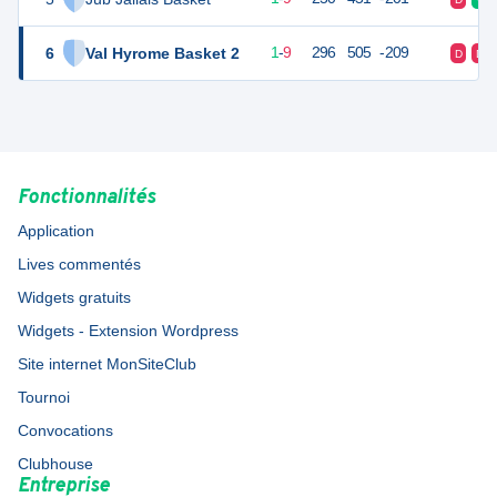
6
Val Hyrome Basket 2
11
10
1
-
9
296
505
-209
D
D
Fonctionnalités
Application
Lives commentés
Widgets gratuits
Widgets - Extension Wordpress
Site internet MonSiteClub
Tournoi
Convocations
Clubhouse
Entreprise