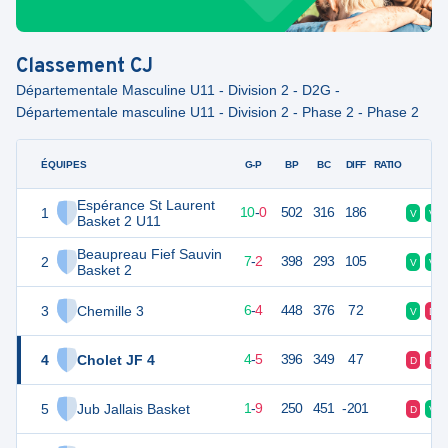
Classement
CJ
Départementale Masculine U11 - Division 2 - D2G -
Départementale masculine U11 - Division 2 - Phase 2 - Phase 2
ÉQUIPES
PTS
JO
G-P
BP
BC
DIFF
RATIO
F
Espérance St Laurent
1
20
10
10
-
0
502
316
186
V
V
Basket 2 U11
Beaupreau Fief Sauvin
2
16
10
7
-
2
398
293
105
V
V
Basket 2
3
Chemille 3
16
10
6
-
4
448
376
72
V
D
4
Cholet JF 4
13
10
4
-
5
396
349
47
D
D
5
Jub Jallais Basket
11
10
1
-
9
250
451
-201
D
V