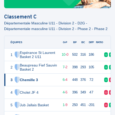
Classement
C
Départementale Masculine U11 - Division 2 - D2G -
Départementale masculine U11 - Division 2 - Phase 2 - Phase 2
ÉQUIPES
PTS
JO
G-P
BP
BC
DIFF
RATIO
F
Espérance St Laurent
1
20
10
10
-
0
502
316
186
V
V
Basket 2 U11
Beaupreau Fief Sauvin
2
16
10
7
-
2
398
293
105
V
V
Basket 2
3
Chemille 3
16
10
6
-
4
448
376
72
V
D
4
Cholet JF 4
13
10
4
-
5
396
349
47
D
D
5
Jub Jallais Basket
11
10
1
-
9
250
451
-201
D
V