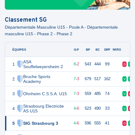
Classement
SG
Départementale Masculine U15 - Poule A - Départementale
masculine U15 - Phase 2 - Phase 2
ÉQUIPES
PTS
JO
G-P
BP
BC
DIFF
RATIO
F
ASA
1
18
10
8
-
2
543
444
99
D
V
Souffelweyersheim 2
Bruche Sports
2
17
10
7
-
3
679
517
162
V
V
Academy
3
Ohnheim C.S.S.A. U15
17
10
7
-
3
559
485
74
V
D
Strasbourg Electricite
4
14
10
4
-
6
523
490
33
V
D
AS U15
5
SIG Strasbourg 3
14
10
4
-
6
596
555
41
D
V