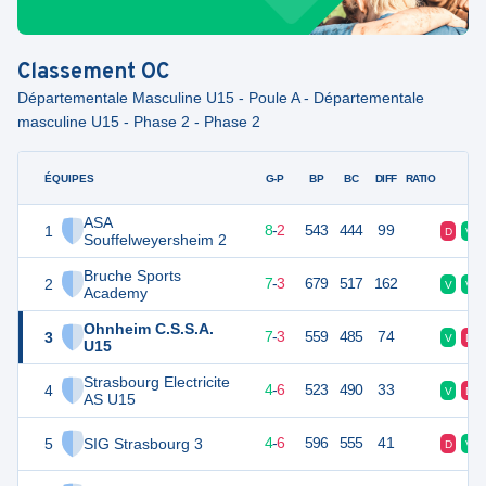
Classement
OC
Départementale Masculine U15 - Poule A - Départementale
masculine U15 - Phase 2 - Phase 2
ÉQUIPES
PTS
JO
G-P
BP
BC
DIFF
RATIO
F
ASA
1
18
10
8
-
2
543
444
99
D
V
Souffelweyersheim 2
Bruche Sports
2
17
10
7
-
3
679
517
162
V
V
Academy
Ohnheim C.S.S.A.
3
17
10
7
-
3
559
485
74
V
D
U15
Strasbourg Electricite
4
14
10
4
-
6
523
490
33
V
D
AS U15
5
SIG Strasbourg 3
14
10
4
-
6
596
555
41
D
V