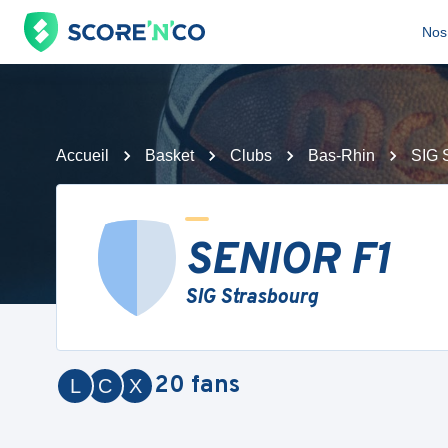
Nos 
Accueil
Basket
Clubs
Bas-Rhin
SIG 
SENIOR F1
SIG Strasbourg
20
fans
L
C
X