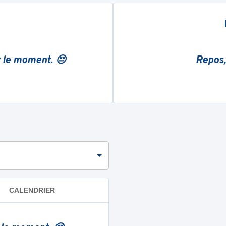
r le moment. 😔
Repos,
CALENDRIER