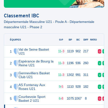
Classement
IBC
Départementale Masculine U21 - Poule A - Départementale
masculine U21 - Phase 2
ÉQUIPES
PTS
JO
G-P
BP
BC
DIFF
RATIO
F
Val de Seine Basket
1
25
14
11
-
3
1119
902
217
D
V
U21
Espérance de Bourg la
2
25
14
11
-
3
1196
936
260
V
V
Reine U21
Gennevilliers Basket
3
25
14
11
-
3
1302
991
311
V
V
Club U21
AS Fontenay Aux
4
23
14
9
-
5
1110
928
182
V
V
Roses U21
Courbevoie Sport
5
20
14
6
-
8
1075
1067
8
D
D
Basket 2 U21