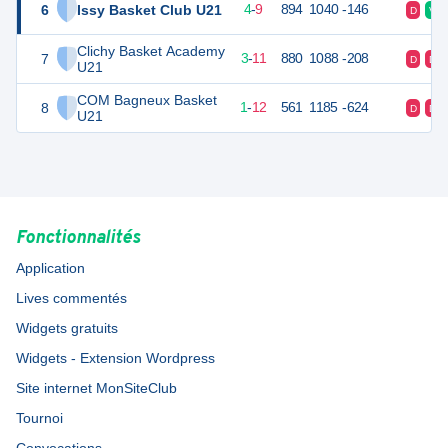
6
Issy Basket Club U21
17
14
4
-
9
894
1040
-146
D
V
Clichy Basket Academy
7
17
14
3
-
11
880
1088
-208
D
D
U21
COM Bagneux Basket
8
14
14
1
-
12
561
1185
-624
D
D
U21
Fonctionnalités
Application
Lives commentés
Widgets gratuits
Widgets - Extension Wordpress
Site internet MonSiteClub
Tournoi