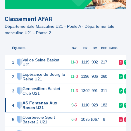
Classement
AFAR
Départementale Masculine U21 - Poule A - Départementale
masculine U21 - Phase 2
ÉQUIPES
PTS
JO
G-P
BP
BC
DIFF
RATIO
F
Val de Seine Basket
1
25
14
11
-
3
1119
902
217
D
V
U21
Espérance de Bourg la
2
25
14
11
-
3
1196
936
260
V
V
Reine U21
Gennevilliers Basket
3
25
14
11
-
3
1302
991
311
V
V
Club U21
AS Fontenay Aux
4
23
14
9
-
5
1110
928
182
V
V
Roses U21
Courbevoie Sport
5
20
14
6
-
8
1075
1067
8
D
D
Basket 2 U21