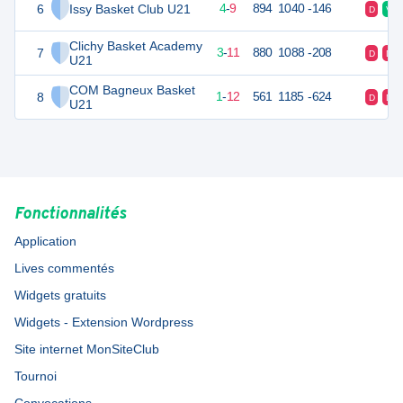
6
Issy Basket Club U21
17
14
4
-
9
894
1040
-146
D
V
Clichy Basket Academy
7
17
14
3
-
11
880
1088
-208
D
D
U21
COM Bagneux Basket
8
14
14
1
-
12
561
1185
-624
D
D
U21
Fonctionnalités
Application
Lives commentés
Widgets gratuits
Widgets - Extension Wordpress
Site internet MonSiteClub
Tournoi