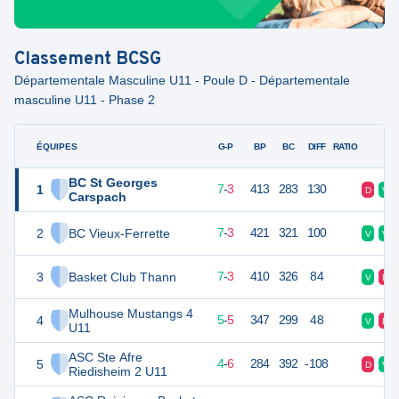
Classement
BCSG
Départementale Masculine U11 - Poule D - Départementale
masculine U11 - Phase 2
ÉQUIPES
PTS
JO
G-P
BP
BC
DIFF
RATIO
F
BC St Georges
1
17
10
7
-
3
413
283
130
D
V
Carspach
2
BC Vieux-Ferrette
17
10
7
-
3
421
321
100
V
V
3
Basket Club Thann
17
10
7
-
3
410
326
84
V
D
Mulhouse Mustangs 4
4
15
10
5
-
5
347
299
48
V
D
U11
ASC Ste Afre
5
14
10
4
-
6
284
392
-108
D
V
Riedisheim 2 U11