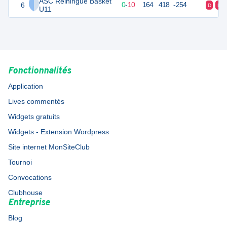
ASC Reiningue Basket
6
10
10
0
-
10
164
418
-254
D
D
U11
Fonctionnalités
Application
Lives commentés
Widgets gratuits
Widgets - Extension Wordpress
Site internet MonSiteClub
Tournoi
Convocations
Clubhouse
Entreprise
Blog