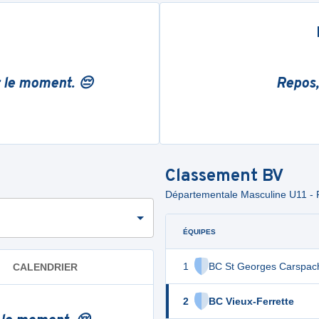
r le moment. 😔
Repos,
Classement
BV
Départementale Masculine U11 - 
ÉQUIPES
1
BC St Georges Carspac
CALENDRIER
2
BC Vieux-Ferrette