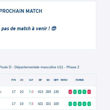
PROCHAIN MATCH
 pas de match à venir ! 😎
Poule D - Départementale masculine U11 - Phase 2
PTS
JO
G-P
BP
BC
DIFF
RATIO
FORME
h
17
10
7
-
3
413
283
130
D
V
V
V
D
17
10
7
-
3
421
321
100
V
V
V
V
V