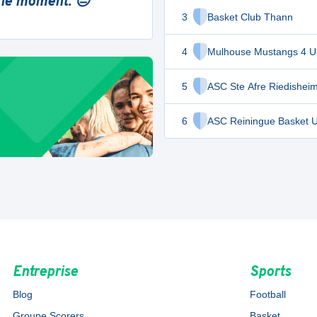
 le moment. 😔
3
Basket Club Thann
4
Mulhouse Mustangs 4 U
5
ASC Ste Afre Riedishei
6
ASC Reiningue Basket 
Entreprise
Sports
Blog
Football
Groupe Scorers
Basket