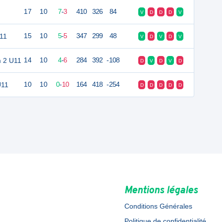
17
10
7
-
3
410
326
84
V
D
D
D
V
11
15
10
5
-
5
347
299
48
V
D
V
D
V
m 2 U11
14
10
4
-
6
284
392
-108
D
V
D
V
D
U11
10
10
0
-
10
164
418
-254
D
D
D
D
D
Mentions légales
Conditions Générales
Politique de confidentialité