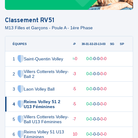
Classement
RV51
M13 Filles et Garçons - Poule A - 1ère Phase
ÉQUIPES
PTS
JO
G-P
30-31-32-23-13-03
SG
SP
1
Saint-Quentin Volley
30
10
10
-
0
0
-
0
-
0
-
0
-
0
-
0
V
Villers Cotterets Volley-
2
21
10
7
-
3
0
-
0
-
0
-
0
-
0
-
0
D
Ball 2
3
Laon Volley Ball
15
10
5
-
5
0
-
0
-
0
-
0
-
0
-
0
D
Reims Volley 51 2
4
15
10
5
-
5
0
-
0
-
0
-
0
-
0
-
0
V
U13 Féminines
Villers Cotterets Volley-
5
9
10
3
-
7
0
-
0
-
0
-
0
-
0
-
0
D
Ball U13 Féminines
Reims Volley 51 U13
6
0
10
0
-
10
0
-
0
-
0
-
0
-
0
-
0
D
Féminines