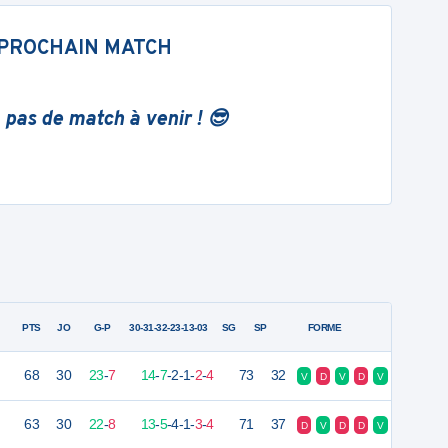
PROCHAIN MATCH
 pas de match à venir ! 😎
PTS
JO
G-P
30-31-32-23-13-03
SG
SP
FORME
68
30
23
-
7
14
-
7
-
2
-
1
-
2
-
4
73
32
V
D
V
D
V
63
30
22
-
8
13
-
5
-
4
-
1
-
3
-
4
71
37
D
V
D
D
V