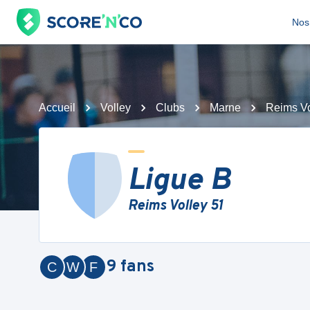
Nos 
Accueil
Volley
Clubs
Marne
Reims Vo
Ligue B
Reims Volley 51
9
fans
C
W
F