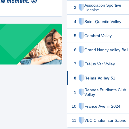
 le moment. 😔
Association Sportive
3
Illacaise
4
Saint-Quentin Volley
5
Cambrai Volley
6
Grand Nancy Volley Ball
7
Fréjus Var Volley
8
Reims Volley 51
Rennes Etudiants Club
9
Volley
10
France Avenir 2024
11
VBC Chalon sur Saône