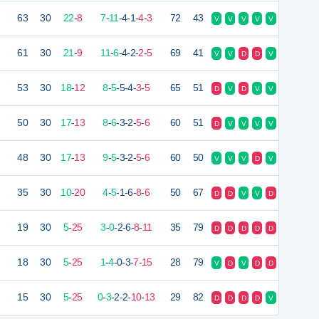
63
30
22
-
8
7
-
11
-
4
-
1
-
4
-
3
72
43
V
V
V
V
V
61
30
21
-
9
11
-
6
-
4
-
2
-
2
-
5
69
41
V
V
D
D
V
53
30
18
-
12
8
-
5
-
5
-
4
-
3
-
5
65
51
D
V
D
V
V
50
30
17
-
13
8
-
6
-
3
-
2
-
5
-
6
60
51
D
V
V
V
V
48
30
17
-
13
9
-
5
-
3
-
2
-
5
-
6
60
50
V
V
V
D
V
35
30
10
-
20
4
-
5
-
1
-
6
-
8
-
6
50
67
D
D
V
V
D
19
30
5
-
25
3
-
0
-
2
-
6
-
8
-
11
35
79
D
D
D
D
D
18
30
5
-
25
1
-
4
-
0
-
3
-
7
-
15
28
79
V
D
V
D
D
15
30
5
-
25
0
-
3
-
2
-
2
-
10
-
13
29
82
D
D
D
D
V