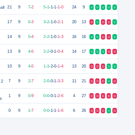
all
21
9
7
-
2
5
-
1
-
1
-
1
-
1
-
0
24
9
V
V
V
V
V
17
9
6
-
3
3
-
2
-
1
-
0
-
2
-
1
20
13
D
V
D
D
V
14
9
5
-
4
2
-
2
-
1
-
0
-
1
-
3
16
16
V
V
D
D
V
13
9
4
-
5
2
-
2
-
0
-
1
-
0
-
4
14
17
V
V
V
D
D
-
10
9
4
-
5
1
-
1
-
2
-
0
-
1
-
4
13
20
D
D
D
V
V
 2
7
9
2
-
7
2
-
0
-
0
-
1
-
3
-
3
11
21
D
D
D
V
D
1
9
0
-
9
0
-
0
-
0
-
1
-
2
-
6
4
27
D
D
D
D
D
s
0
9
1
-
7
0
-
0
-
1
-
1
-
1
-
6
6
26
D
D
D
V
D