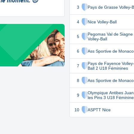
 le moment. 😔
3
Pays de Grasse Volley-B
4
Nice Volley-Ball
Pegomas Val de Siagne
5
Volley-Ball
6
Ass Sportive de Monaco
Pays de Fayence Volley
7
Ball 2 U18 Féminines
8
Ass Sportive de Monaco
Olympique Antibes Juan
9
les Pins 3 U18 Féminine
10
ASPTT Nice