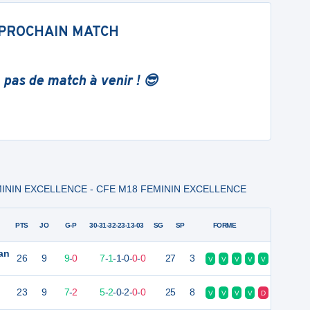
PROCHAIN MATCH
 pas de match à venir ! 😎
EMININ EXCELLENCE - CFE M18 FEMININ EXCELLENCE
PTS
JO
G-P
30-31-32-23-13-03
SG
SP
FORME
an
26
9
9
-
0
7
-
1
-
1
-
0
-
0
-
0
27
3
V
V
V
V
V
23
9
7
-
2
5
-
2
-
0
-
2
-
0
-
0
25
8
V
V
V
V
D