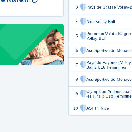
 le moment. 😔
3
Pays de Grasse Volley-B
4
Nice Volley-Ball
Pegomas Val de Siagne
5
Volley-Ball
6
Ass Sportive de Monaco
Pays de Fayence Volley
7
Ball 2 U18 Féminines
8
Ass Sportive de Monaco
Olympique Antibes Juan
9
les Pins 3 U18 Féminine
10
ASPTT Nice