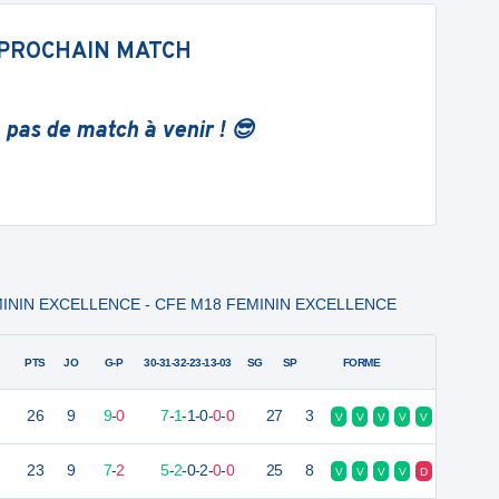
PROCHAIN MATCH
 pas de match à venir ! 😎
EMININ EXCELLENCE - CFE M18 FEMININ EXCELLENCE
PTS
JO
G-P
30-31-32-23-13-03
SG
SP
FORME
26
9
9
-
0
7
-
1
-
1
-
0
-
0
-
0
27
3
V
V
V
V
V
23
9
7
-
2
5
-
2
-
0
-
2
-
0
-
0
25
8
V
V
V
V
D