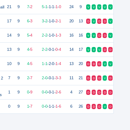
all
21
9
7
-
2
5
-
1
-
1
-
1
-
1
-
0
24
9
V
V
V
V
V
17
9
6
-
3
3
-
2
-
1
-
0
-
2
-
1
20
13
D
V
D
D
V
14
9
5
-
4
2
-
2
-
1
-
0
-
1
-
3
16
16
V
V
D
D
V
13
9
4
-
5
2
-
2
-
0
-
1
-
0
-
4
14
17
V
V
V
D
D
-
10
9
4
-
5
1
-
1
-
2
-
0
-
1
-
4
13
20
D
D
D
V
V
 2
7
9
2
-
7
2
-
0
-
0
-
1
-
3
-
3
11
21
D
D
D
V
D
1
9
0
-
9
0
-
0
-
0
-
1
-
2
-
6
4
27
D
D
D
D
D
s
0
9
1
-
7
0
-
0
-
1
-
1
-
1
-
6
6
26
D
D
D
V
D