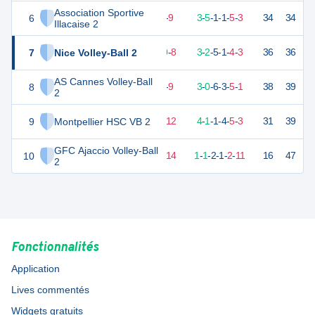
Association Sportive
6
27
18
9
-
9
3
-
5
-
1
-
1
-
5
-
3
34
34
V
Illacaise 2
7
Nice Volley-Ball 2
26
18
10
-
8
3
-
2
-
5
-
1
-
4
-
3
36
36
V
AS Cannes Volley-Ball
8
24
18
9
-
9
3
-
0
-
6
-
3
-
5
-
1
38
39
D
2
9
Montpellier HSC VB 2
21
18
6
-
12
4
-
1
-
1
-
4
-
5
-
3
31
39
D
GFC Ajaccio Volley-Ball
10
11
18
4
-
14
1
-
1
-
2
-
1
-
2
-
11
16
47
D
2
Fonctionnalités
Application
Lives commentés
Widgets gratuits