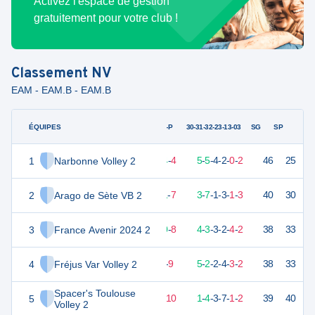
Activez l'espace de gestion
gratuitement pour votre club !
Classement
NV
EAM - EAM.B - EAM.B
ÉQUIPES
PTS
JO
G-P
30-31-32-23-13-03
SG
SP
1
Narbonne Volley 2
40
18
14
-
4
5
-
5
-
4
-
2
-
0
-
2
46
25
V
2
Arago de Sète VB 2
35
18
11
-
7
3
-
7
-
1
-
3
-
1
-
3
40
30
V
3
France Avenir 2024 2
29
18
10
-
8
4
-
3
-
3
-
2
-
4
-
2
38
33
V
4
Fréjus Var Volley 2
29
18
9
-
9
5
-
2
-
2
-
4
-
3
-
2
38
33
V
Spacer's Toulouse
5
28
18
8
-
10
1
-
4
-
3
-
7
-
1
-
2
39
40
D
Volley 2