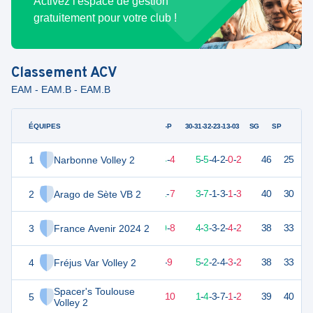
Activez l'espace de gestion
gratuitement pour votre club !
Classement
ACV
EAM - EAM.B - EAM.B
ÉQUIPES
PTS
JO
G-P
30-31-32-23-13-03
SG
SP
1
Narbonne Volley 2
40
18
14
-
4
5
-
5
-
4
-
2
-
0
-
2
46
25
V
2
Arago de Sète VB 2
35
18
11
-
7
3
-
7
-
1
-
3
-
1
-
3
40
30
V
3
France Avenir 2024 2
29
18
10
-
8
4
-
3
-
3
-
2
-
4
-
2
38
33
V
4
Fréjus Var Volley 2
29
18
9
-
9
5
-
2
-
2
-
4
-
3
-
2
38
33
V
Spacer's Toulouse
5
28
18
8
-
10
1
-
4
-
3
-
7
-
1
-
2
39
40
D
Volley 2