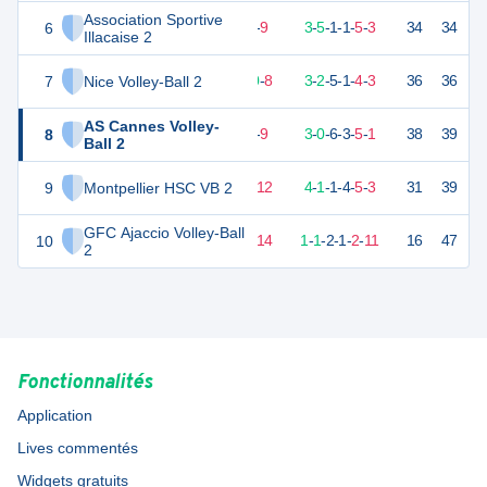
Association Sportive
6
27
18
9
-
9
3
-
5
-
1
-
1
-
5
-
3
34
34
V
Illacaise 2
7
Nice Volley-Ball 2
26
18
10
-
8
3
-
2
-
5
-
1
-
4
-
3
36
36
V
AS Cannes Volley-
8
24
18
9
-
9
3
-
0
-
6
-
3
-
5
-
1
38
39
D
Ball 2
9
Montpellier HSC VB 2
21
18
6
-
12
4
-
1
-
1
-
4
-
5
-
3
31
39
D
GFC Ajaccio Volley-Ball
10
11
18
4
-
14
1
-
1
-
2
-
1
-
2
-
11
16
47
D
2
Fonctionnalités
Application
Lives commentés
Widgets gratuits