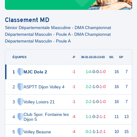
Classement
MD
Sénior Départementale Masculine - DMA Championnat
Départemental Masculin - Poule A - DMA Championnat
Départemental Masculin - Poule A
ÉQUIPES
PTS
JO
G-P
30-31-32-23-13-03
SG
SP
1
MJC Dole 2
15
6
5
-
1
1
-
4
-
0
-
0
-
1
-
0
16
7
D
2
ASPTT Dijon Volley 4
14
6
5
-
1
2
-
2
-
1
-
0
-
1
-
0
16
7
V
3
Volley Loisirs 21
14
6
5
-
1
2
-
2
-
1
-
0
-
1
-
0
16
7
V
Club Spor. Fontaine les
4
8
6
2
-
4
1
-
1
-
0
-
2
-
1
-
1
11
13
D
Dijon 5
5
Volley Beaune
6
6
2
-
4
0
-
1
-
1
-
1
-
2
-
1
10
15
D