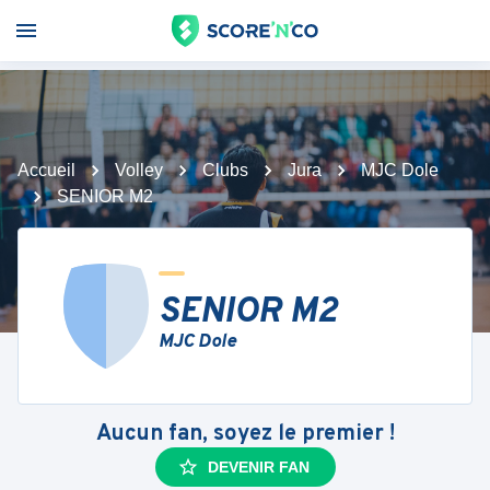
Accueil
Volley
Clubs
Jura
MJC Dole
SENIOR M2
SENIOR M2
MJC Dole
Aucun fan, soyez le premier !
DEVENIR FAN