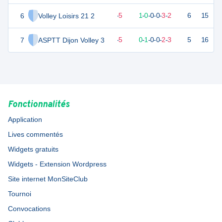
6
Volley Loisirs 21 2
3
6
1
-
5
1
-
0
-
0
-
0
-
3
-
2
6
15
V
7
ASPTT Dijon Volley 3
3
6
1
-
5
0
-
1
-
0
-
0
-
2
-
3
5
16
D
Fonctionnalités
Application
Lives commentés
Widgets gratuits
Widgets - Extension Wordpress
Site internet MonSiteClub
Tournoi
Convocations