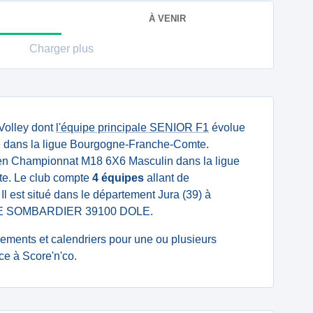
À VENIR
Charger plus
Volley dont
l'équipe principale SENIOR F1
évolue
e dans la ligue Bourgogne-Franche-Comte.
en Championnat M18 6X6 Masculin dans la ligue
e. Le club compte
4 équipes
allant de
Il est situé dans le département Jura (39) à
 RUE SOMBARDIER 39100 DOLE.
ssements et calendriers pour une ou plusieurs
e à Score'n'co.