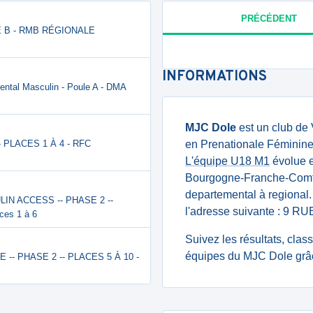
PRÉCÉDENT
E B - RMB RÉGIONALE
INFORMATIONS
ntal Masculin - Poule A - DMA
MJC Dole
est un club de 
- PLACES 1 À 4 - RFC
en Prenationale Féminin
L'équipe U18 M1
évolue 
Bourgogne-Franche-Comt
departemental à regional. 
ULIN ACCESS -- PHASE 2 --
l'adresse suivante : 9
ces 1 à 6
Suivez les résultats, cla
équipes du MJC Dole grâc
E -- PHASE 2 -- PLACES 5 À 10 -