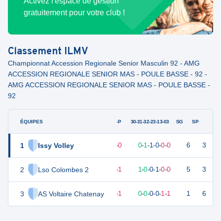
Activez l'espace de gestion
gratuitement pour votre club !
Classement
ILMV
Championnat Accession Regionale Senior Masculin 92 - AMG
ACCESSION REGIONALE SENIOR MAS - POULE BASSE - 92 -
AMG ACCESSION REGIONALE SENIOR MAS - POULE BASSE -
92
ÉQUIPES
PTS
JO
G-P
30-31-32-23-13-03
SG
SP
1
Issy Volley
5
2
2
-
0
0
-
1
-
1
-
0
-
0
-
0
6
3
2
Lso Colombes 2
4
2
1
-
1
1
-
0
-
0
-
1
-
0
-
0
5
3
3
AS Voltaire Chatenay
-3
2
0
-
1
0
-
0
-
0
-
0
-
1
-
1
1
6