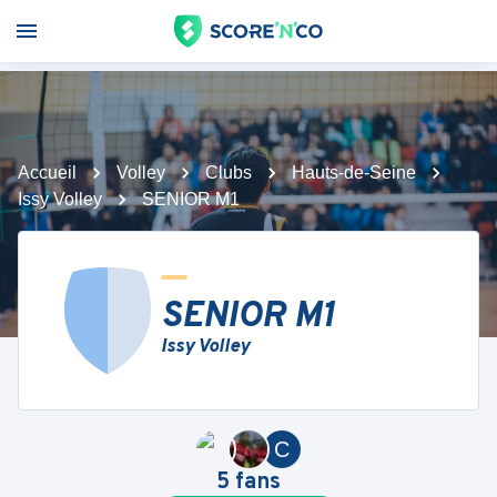
Accueil
Volley
Clubs
Hauts-de-Seine
Issy Volley
SENIOR M1
SENIOR M1
Issy Volley
C
5
fans