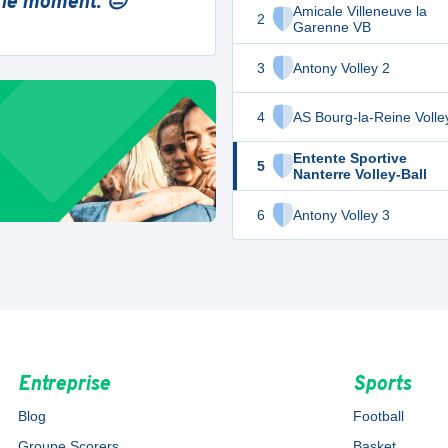
 le moment. 😔
Amicale Villeneuve la
2
Garenne VB
3
Antony Volley 2
4
AS Bourg-la-Reine Volle
Entente Sportive
5
Nanterre Volley-Ball
6
Antony Volley 3
Entreprise
Sports
Blog
Football
Groupe Scorers
Basket