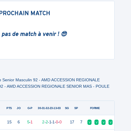
PROCHAIN MATCH
 pas de match à venir ! 😎
le Senior Masculin 92 - AMD ACCESSION REGIONALE
92 - AMD ACCESSION REGIONALE SENIOR MAS - POULE
PTS
JO
G-P
30-31-32-23-13-03
SG
SP
FORME
15
6
5
-
1
2
-
2
-
1
-
1
-
0
-
0
17
7
V
V
V
V