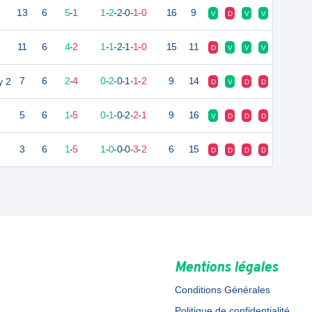
13
6
5
-
1
1
-
2
-
2
-
0
-
1
-
0
16
9
V
D
V
V
11
6
4
-
2
1
-
1
-
2
-
1
-
1
-
0
15
11
D
V
V
V
y 2
7
6
2
-
4
0
-
2
-
0
-
1
-
1
-
2
9
14
D
V
D
D
5
6
1
-
5
0
-
1
-
0
-
2
-
2
-
1
9
16
V
D
D
D
3
6
1
-
5
1
-
0
-
0
-
0
-
3
-
2
6
15
D
D
D
D
Mentions légales
Conditions Générales
Politique de confidentialité