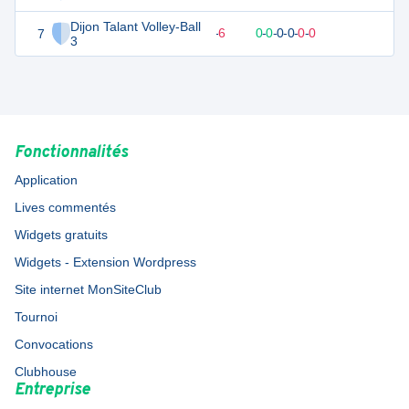
Dijon Talant Volley-Ball
7
1
6
0
-
6
0
-
0
-
0
-
0
-
0
-
0
D
3
Fonctionnalités
Application
Lives commentés
Widgets gratuits
Widgets - Extension Wordpress
Site internet MonSiteClub
Tournoi
Convocations
Clubhouse
Entreprise