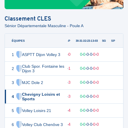
Classement
CLES
Sénior Départementale Masculine - Poule A
ÉQUIPES
PTS
JO
G-P
30-31-32-23-13-03
SG
SP
1
ASPTT Dijon Volley 3
17
6
6
-
0
0
-
0
-
0
-
0
-
0
-
0
V
Club Spor. Fontaine les
2
16
6
5
-
1
0
-
0
-
0
-
0
-
0
-
0
D
Dijon 3
3
MJC Dole 2
9
6
3
-
3
0
-
0
-
0
-
0
-
0
-
0
V
Chevigny Loisirs et
4
8
6
3
-
3
0
-
0
-
0
-
0
-
0
-
0
V
Sports
5
Volley Loisirs 21
6
6
2
-
4
0
-
0
-
0
-
0
-
0
-
0
D
6
Volley Club Chenôve 3
6
6
2
-
4
0
-
0
-
0
-
0
-
0
-
0
V